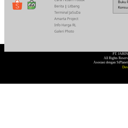
Buku 
Berita
|
Litbang
Konsul
Terminal JaSuDa
Amarta Project
Info Harga RL
Galeri Photo
PT. JARI
All Rights Reser
Asosiasi dengan SiPlane
Dev