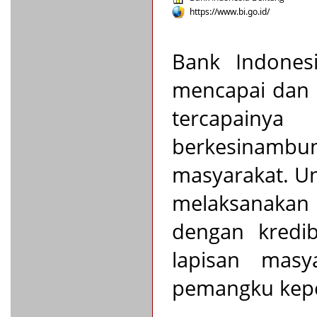
https://www.bi.go.id/
Bank Indonesi
mencapai dan m
tercapain
berkesinambu
masyarakat. U
melaksanakan 
dengan kredib
lapisan masy
pemangku kepe