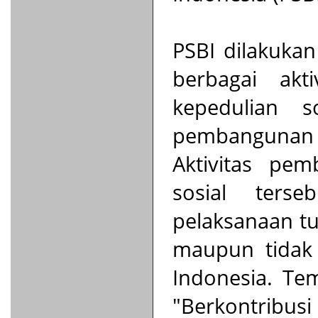
PSBI dilakukan
berbagai akt
kepedulian 
pembangunan e
Aktivitas pe
sosial ters
pelaksanaan tu
maupun tidak 
Indonesia. Te
"Berkontribus