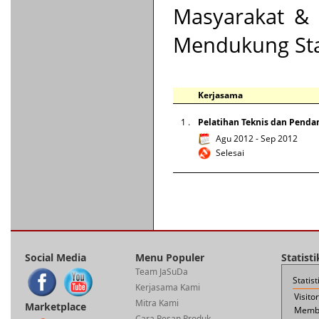
Masyarakat &
Mendukung Stab
Kerjasama
1 .
Pelatihan Teknis dan Penda
Agu 2012 - Sep 2012
Selesai
Social Media
Menu Populer
Statist
Team JaSuDa
Statis
Kerjasama Kami
Visito
Mitra Kami
Marketplace
Membe
Cara Pesan Produk