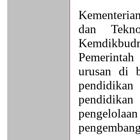
Kementeria
dan Tekno
Kemdikbudr
Pemerintah
urusan di 
pendidika
pendidikan
pengelolaan
pengembanga