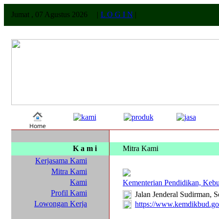
Jumat , 07 Agustus 2026
|
L O G I N
|
K a m i
Mitra Kami
Kerjasama Kami
Mitra Kami
Kami
Kementerian Pendidikan, Kebu
Profil Kami
Jalan Jenderal Sudirman, S
Lowongan Kerja
https://www.kemdikbud.go.