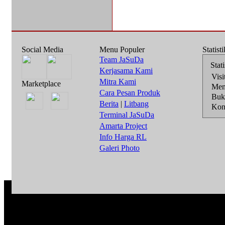
Social Media
Menu Populer
Statist
Team JaSuDa
Stat
Kerjasama Kami
Visi
Mitra Kami
Marketplace
Mem
Cara Pesan Produk
Buk
Berita
|
Litbang
Kons
Terminal JaSuDa
Amarta Project
Info Harga RL
Galeri Photo
PT. JARIN
All Rights Reserve
Asosiasi dengan SiPlanet 