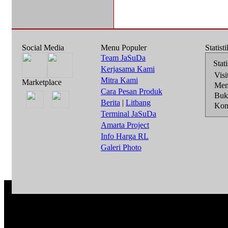
Social Media
Menu Populer
Statist
Team JaSuDa
Stat
Kerjasama Kami
Visi
Mitra Kami
Marketplace
Mem
Cara Pesan Produk
Buk
Berita
|
Litbang
Kons
Terminal JaSuDa
Amarta Project
Info Harga RL
Galeri Photo
PT. JARIN
All Rights Reserve
Asosiasi dengan SiPlanet 
Deve