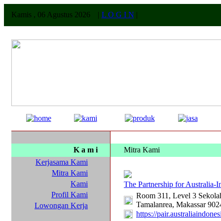
Kamis , 06 Agustus 2026
|
L O G I N
|
K a m i
Mitra Kami
Kerjasama Kami
Mitra Kami
Kami
The Partnership for Australia-
Profil Kami
Room 311, Level 3 Sekolah
Tamalanrea, Makassar 902
Lowongan Kerja
https://pair.australiaindone