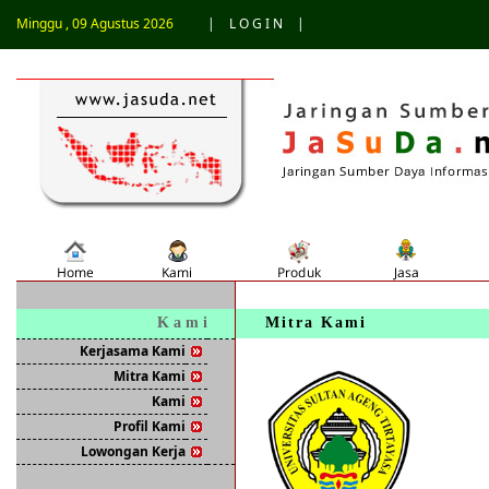
Minggu , 09 Agustus 2026
|
L O G I N
|
K a m i
Mitra Kami
Kerjasama Kami
Mitra Kami
Kami
Profil Kami
Lowongan Kerja