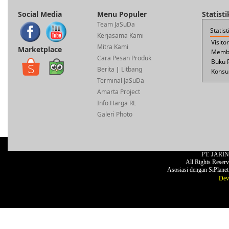
Social Media
Menu Populer
Statist
Team JaSuDa
Statis
Kerjasama Kami
Visito
Mitra Kami
Marketplace
Membe
Cara Pesan Produk
Buku 
Berita
|
Litbang
Konsul
Terminal JaSuDa
Amarta Project
Info Harga RL
Galeri Photo
PT. JARI
All Rights Reser
Asosiasi dengan SiPlane
Dev