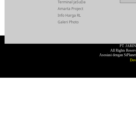
Terminal JaSuDa
Amarta Project
Info Harga RL
Galeri Photo
PT. JARI
All Rights Reser
Asosiasi dengan SiPlane
Dev