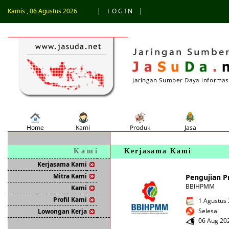
Kamis , 06 Agustus 2026
|
L O G I N
|
K a m i
Kerjasama Kami
Kerjasama Kami
Mitra Kami
Pengujian P
BBIHPMM
Kami
Profil Kami
1 Agustus 
Selesai
Lowongan Kerja
06 Aug 202