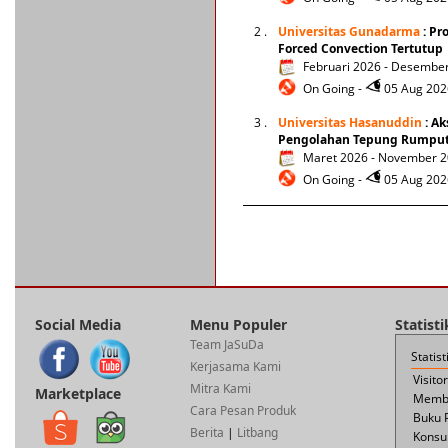
2 .
Universitas Gunadarma
: Pr
Forced Convection Tertutup
Februari 2026 - Desembe
On Going -
05 Aug 2026
3 .
Universitas Hasanuddin
: Ak
Pengolahan Tepung Rumput 
Maret 2026 - November 
On Going -
05 Aug 2026
Social Media
Menu Populer
Statist
Team JaSuDa
Statis
Kerjasama Kami
Visito
Mitra Kami
Marketplace
Membe
Cara Pesan Produk
Buku 
Berita
|
Litbang
Konsul