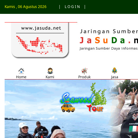
Kamis , 06 Agustus 2026
|
L O G I N
|