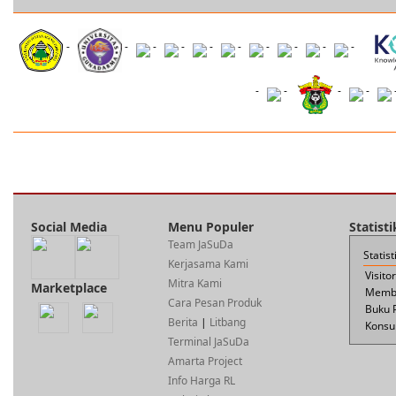
-
-
-
-
-
-
-
-
-
-
-
-
-
-
Social Media
Menu Populer
Statist
Team JaSuDa
Statis
Kerjasama Kami
Visito
Mitra Kami
Marketplace
Membe
Cara Pesan Produk
Buku 
Berita
|
Litbang
Konsul
Terminal JaSuDa
Amarta Project
Info Harga RL