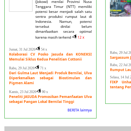
(Jokowi) menilai Provinsi Nusa
Tenggara Timur (NTT) memiliki
potensi besar menjadi salah satu
sentra produksi rumput laut di
Indonesia. Namun, potensi
tersebut dinilai belum
dimanfaatkan secara optimal
karena masih terkend
12 x
Jumat, 31 Jul 2026
54 x
Rabu, 29 Jul 2
Kolaborasi CV Posko Jasuda dan KONEKSI
Sargassum J
Memulai Siklus Kedua Penelitian Cottonii
Rabu, 22 Jul 2
Rabu, 29 Jul 2026
71 x
Rumput La
Dari Gulma Laut Menjadi Produk Bernilai, Ulva
Selasa, 14 Jul 
Diperkenalkan sebagai Biostimulan dan
FIKP Unha
Pigmen Alami
tentang Pe
Kamis, 23 Jul 2026
90 x
Peneliti JASUDA Promosikan Pemanfaatan Ulva
sebagai Pangan Lokal Bernilai Tinggi
BERITA lainnya