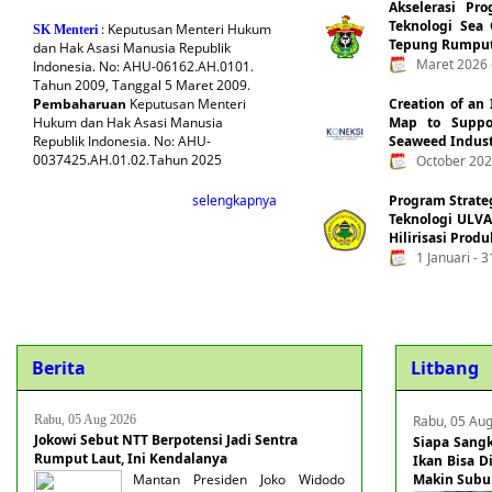
Akselerasi Pr
Teknologi Sea
: Keputusan Menteri Hukum
SK Menteri
Tepung Rumput 
dan Hak Asasi Manusia Republik
Maret 2026 
Indonesia. No: AHU-06162.AH.0101.
Tahun 2009, Tanggal 5 Maret 2009.
Pembaharuan
Keputusan Menteri
Creation of an
Hukum dan Hak Asasi Manusia
Map to Suppor
Republik Indonesia. No: AHU-
Seaweed Indus
0037425.AH.01.02.Tahun 2025
October 202
selengkapnya
Program Strate
Teknologi ULVA
Hilirisasi Prod
1 Januari - 
Berita
Litbang
Rabu, 05 Aug 2026
Rabu, 05 Au
Jokowi Sebut NTT Berpotensi Jadi Sentra
Siapa Sang
Rumput Laut, Ini Kendalanya
Ikan Bisa D
Mantan Presiden Joko Widodo
Makin Subu