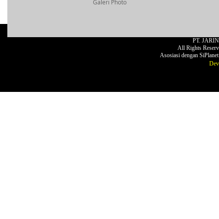
Galeri Photo
PT. JARI
All Rights Reser
Asosiasi dengan SiPlane
Dev