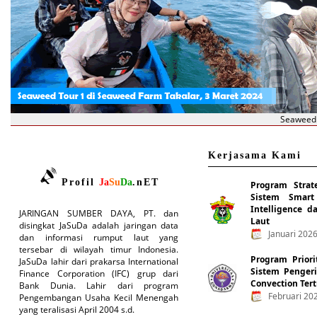
Seaweed 
Kerjasama Kami
Profil
Ja
Su
Da
.nET
Program Strate
Sistem Smart 
Intelligence d
JARINGAN SUMBER DAYA, PT. dan
Laut
disingkat JaSuDa adalah jaringan data
Januari 2026
dan informasi rumput laut yang
tersebar di wilayah timur Indonesia.
Program Prior
JaSuDa lahir dari prakarsa International
Sistem Penger
Finance Corporation (IFC) grup dari
Convection Ter
Bank Dunia. Lahir dari program
Februari 20
Pengembangan Usaha Kecil Menengah
yang teralisasi April 2004 s.d.